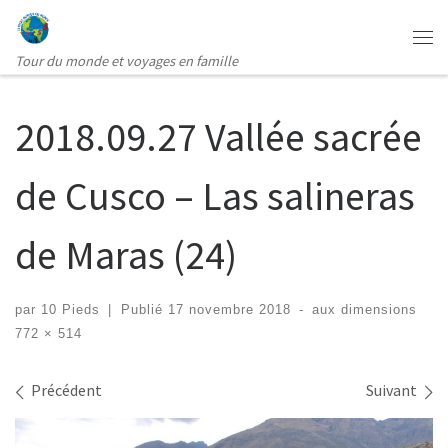
Passer au contenu
Me
Tour du monde et voyages en famille
2018.09.27 Vallée sacrée
de Cusco – Las salineras
de Maras (24)
par
10 Pieds
|
Publié
17 novembre 2018
-
aux dimensions
772 × 514
Navigation des images
Précédent
Suivant