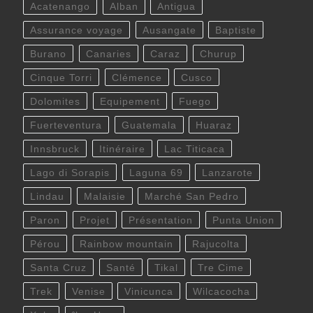
Acatenango
Alban
Antigua
Assurance voyage
Ausangate
Baptiste
Burano
Canaries
Caraz
Churup
Cinque Torri
Clémence
Cusco
Dolomites
Equipement
Fuego
Fuerteventura
Guatemala
Huaraz
Innsbruck
Itinéraire
Lac Titicaca
Lago di Sorapis
Laguna 69
Lanzarote
Lindau
Malaisie
Marché San Pedro
Paron
Projet
Présentation
Punta Union
Pérou
Rainbow mountain
Rajucolta
Santa Cruz
Santé
Tikal
Tre Cime
Trek
Venise
Vinicunca
Wilcacocha