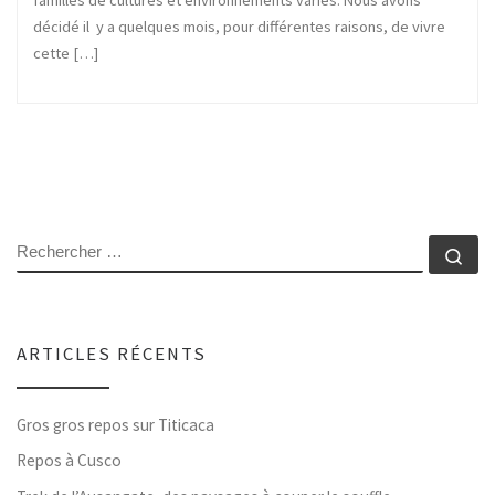
familles de cultures et environnements variés. Nous avons
décidé il y a quelques mois, pour différentes raisons, de vivre
cette […]
RECHERCHER
Rec
ARTICLES RÉCENTS
Gros gros repos sur Titicaca
Repos à Cusco