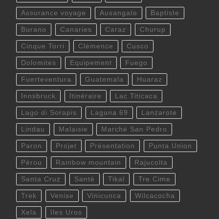
Assurance voyage
Ausangate
Baptiste
Burano
Canaries
Caraz
Churup
Cinque Torri
Clémence
Cusco
Dolomites
Equipement
Fuego
Fuerteventura
Guatemala
Huaraz
Innsbruck
Itinéraire
Lac Titicaca
Lago di Sorapis
Laguna 69
Lanzarote
Lindau
Malaisie
Marché San Pedro
Paron
Projet
Présentation
Punta Union
Pérou
Rainbow mountain
Rajucolta
Santa Cruz
Santé
Tikal
Tre Cime
Trek
Venise
Vinicunca
Wilcacocha
Xela
îles Uros