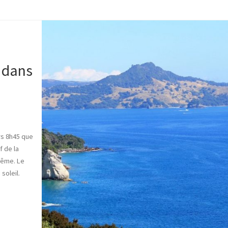
s dans
ers 8h45 que
f de la
même. Le
soleil.