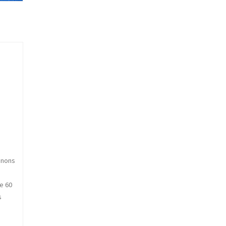
enons
e 60
s