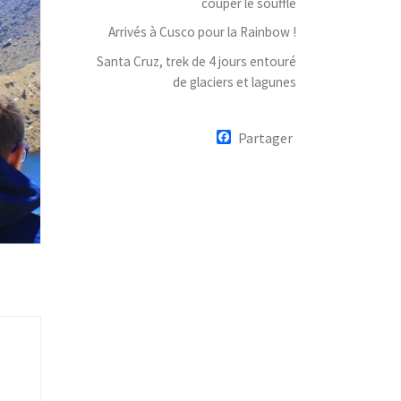
couper le souffle
Arrivés à Cusco pour la Rainbow !
Santa Cruz, trek de 4 jours entouré
de glaciers et lagunes
F
Partager
a
c
e
b
o
o
k