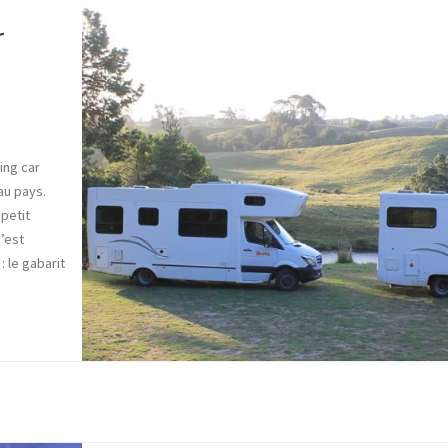
r
ing car
au pays.
petit
’est
 le gabarit