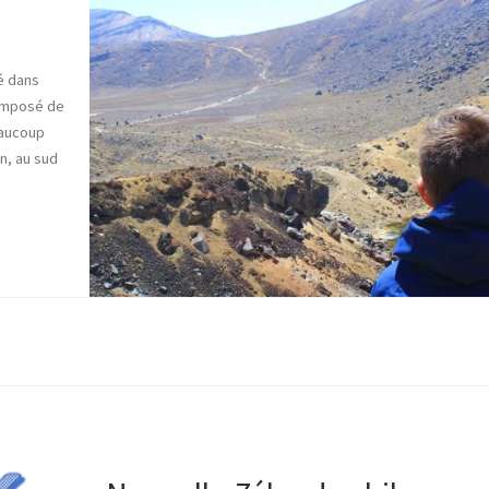
é dans
 composé de
beaucoup
on, au sud