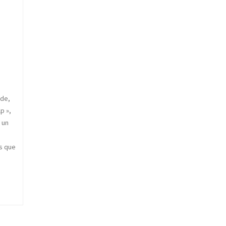
nde,
p »,
 un
s que