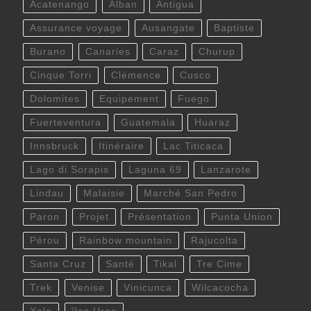
Acatenango
Alban
Antigua
Assurance voyage
Ausangate
Baptiste
Burano
Canaries
Caraz
Churup
Cinque Torri
Clémence
Cusco
Dolomites
Equipement
Fuego
Fuerteventura
Guatemala
Huaraz
Innsbruck
Itinéraire
Lac Titicaca
Lago di Sorapis
Laguna 69
Lanzarote
Lindau
Malaisie
Marché San Pedro
Paron
Projet
Présentation
Punta Union
Pérou
Rainbow mountain
Rajucolta
Santa Cruz
Santé
Tikal
Tre Cime
Trek
Venise
Vinicunca
Wilcacocha