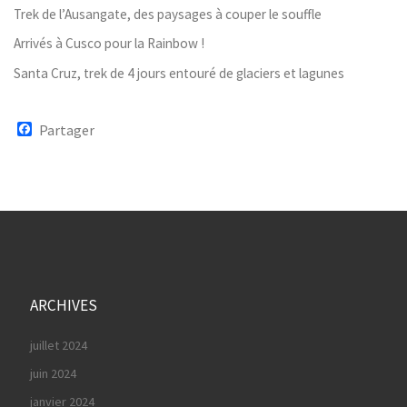
Trek de l’Ausangate, des paysages à couper le souffle
Arrivés à Cusco pour la Rainbow !
Santa Cruz, trek de 4 jours entouré de glaciers et lagunes
F
Partager
a
c
e
b
o
o
k
ARCHIVES
juillet 2024
juin 2024
janvier 2024