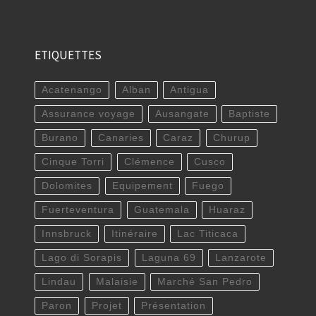
ETIQUETTES
Acatenango
Alban
Antigua
Assurance voyage
Ausangate
Baptiste
Burano
Canaries
Caraz
Churup
Cinque Torri
Clémence
Cusco
Dolomites
Equipement
Fuego
Fuerteventura
Guatemala
Huaraz
Innsbruck
Itinéraire
Lac Titicaca
Lago di Sorapis
Laguna 69
Lanzarote
Lindau
Malaisie
Marché San Pedro
Paron
Projet
Présentation