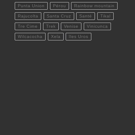
Punta Union
Pérou
Rainbow mountain
Rajucolta
Santa Cruz
Santé
Tikal
Tre Cime
Trek
Venise
Vinicunca
Wilcacocha
Xela
îles Uros