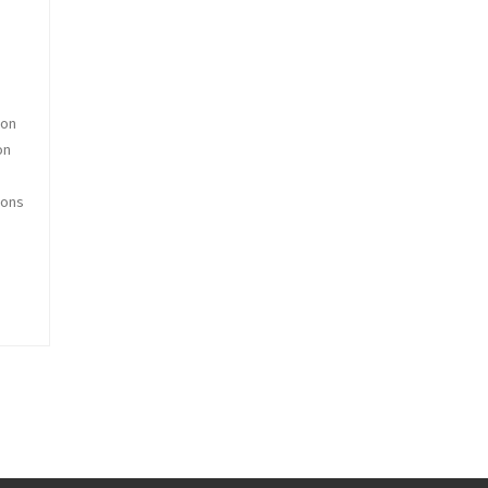
ion
on
rons