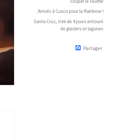
couper le souffle
Arrivés à Cusco pour la Rainbow !
Santa Cruz, trek de 4 jours entouré
de glaciers et lagunes
F
Partager
a
c
e
b
o
o
k