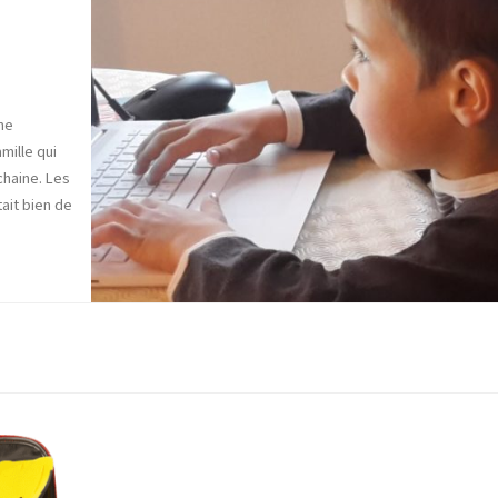
ne
mille qui
haine. Les
ait bien de