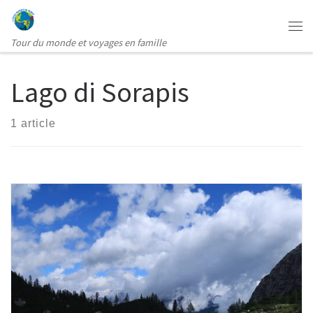
Passer au contenu
Me
Tour du monde et voyages en famille
Lago di Sorapis
1 article