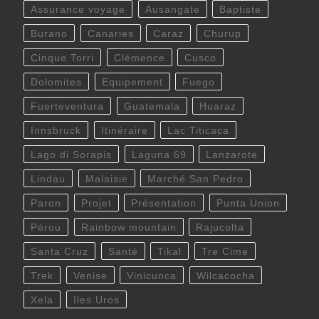
Assurance voyage
Ausangate
Baptiste
Burano
Canaries
Caraz
Churup
Cinque Torri
Clémence
Cusco
Dolomites
Equipement
Fuego
Fuerteventura
Guatemala
Huaraz
Innsbruck
Itinéraire
Lac Titicaca
Lago di Sorapis
Laguna 69
Lanzarote
Lindau
Malaisie
Marché San Pedro
Paron
Projet
Présentation
Punta Union
Pérou
Rainbow mountain
Rajucolta
Santa Cruz
Santé
Tikal
Tre Cime
Trek
Venise
Vinicunca
Wilcacocha
Xela
îles Uros