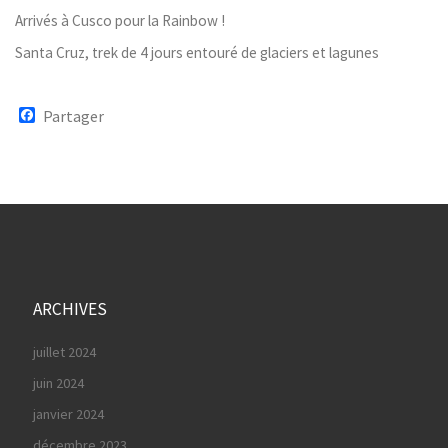
Arrivés à Cusco pour la Rainbow !
Santa Cruz, trek de 4 jours entouré de glaciers et lagunes
F
Partager
a
c
e
b
o
o
k
ARCHIVES
juillet 2024
juin 2024
janvier 2024
décembre 2023