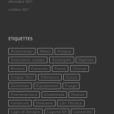
décembre 2017
octobre 2017
ETIQUETTES
Acatenango
Alban
Antigua
Assurance voyage
Ausangate
Baptiste
Burano
Canaries
Caraz
Churup
Cinque Torri
Clémence
Cusco
Dolomites
Equipement
Fuego
Fuerteventura
Guatemala
Huaraz
Innsbruck
Itinéraire
Lac Titicaca
Lago di Sorapis
Laguna 69
Lanzarote