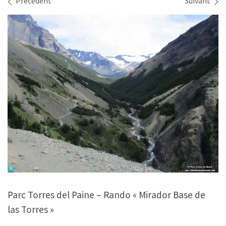
Navigation des images
Précédent
Suivant
Parc Torres del Paine – Rando « Mirador Base de
las Torres »