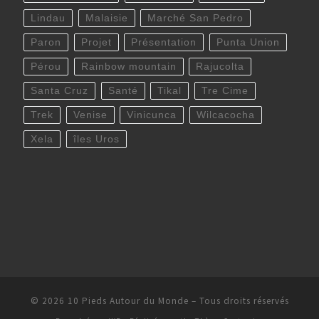
Lindau
Malaisie
Marché San Pedro
Paron
Projet
Présentation
Punta Union
Pérou
Rainbow mountain
Rajucolta
Santa Cruz
Santé
Tikal
Tre Cime
Trek
Venise
Vinicunca
Wilcacocha
Xela
îles Uros
© 2026
10 Pieds Autour du Monde
– Tous droits réservés