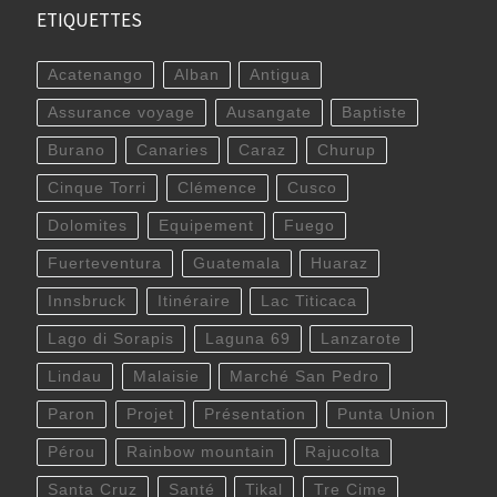
ETIQUETTES
Acatenango
Alban
Antigua
Assurance voyage
Ausangate
Baptiste
Burano
Canaries
Caraz
Churup
Cinque Torri
Clémence
Cusco
Dolomites
Equipement
Fuego
Fuerteventura
Guatemala
Huaraz
Innsbruck
Itinéraire
Lac Titicaca
Lago di Sorapis
Laguna 69
Lanzarote
Lindau
Malaisie
Marché San Pedro
Paron
Projet
Présentation
Punta Union
Pérou
Rainbow mountain
Rajucolta
Santa Cruz
Santé
Tikal
Tre Cime