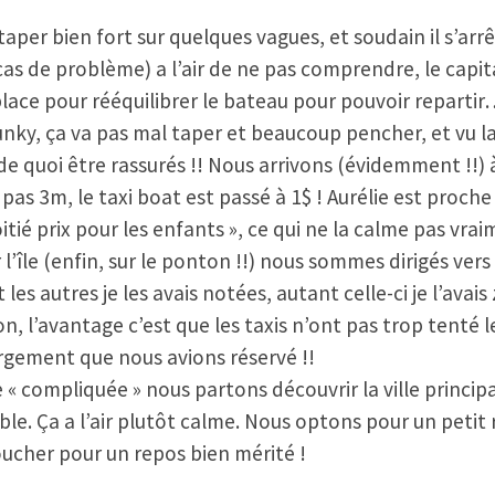
taper bien fort sur quelques vagues, et soudain il s’arrêt
s de problème) a l’air de ne pas comprendre, le capitain
ace pour rééquilibrer le bateau pour pouvoir reparti
unky, ça va pas mal taper et beaucoup pencher, et vu la 
 de quoi être rassurés !! Nous arrivons (évidemment !!
 3m, le taxi boat est passé à 1$ ! Aurélie est proche 
moitié prix pour les enfants », ce qui ne la calme pas vrai
 l’île (enfin, sur le ponton !!) nous sommes dirigés ver
s autres je les avais notées, autant celle-ci je l’avai
, l’avantage c’est que les taxis n’ont pas trop tenté le
bergement que nous avions réservé !!
 compliquée » nous partons découvrir la ville principale
le. Ça a l’air plutôt calme. Nous optons pour un petit 
coucher pour un repos bien mérité !