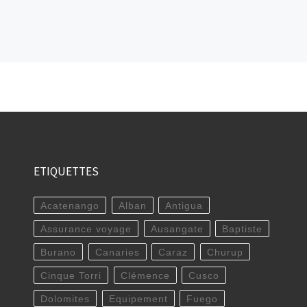
ETIQUETTES
Acatenango
Alban
Antigua
Assurance voyage
Ausangate
Baptiste
Burano
Canaries
Caraz
Churup
Cinque Torri
Clémence
Cusco
Dolomites
Equipement
Fuego