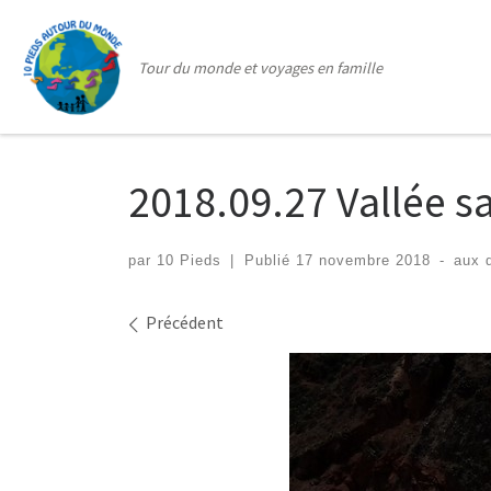
Passer au contenu
Tour du monde et voyages en famille
2018.09.27 Vallée s
par
10 Pieds
|
Publié
17 novembre 2018
-
aux 
Navigation des images
Précédent