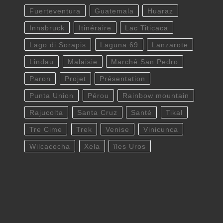
Fuerteventura
Guatemala
Huaraz
Innsbruck
Itinéraire
Lac Titicaca
Lago di Sorapis
Laguna 69
Lanzarote
Lindau
Malaisie
Marché San Pedro
Paron
Projet
Présentation
Punta Union
Pérou
Rainbow mountain
Rajucolta
Santa Cruz
Santé
Tikal
Tre Cime
Trek
Venise
Vinicunca
Wilcacocha
Xela
îles Uros