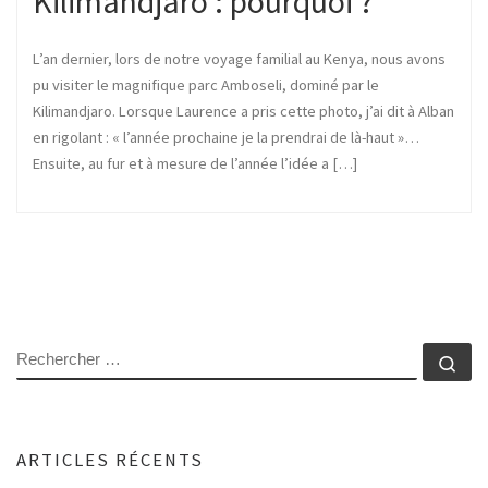
Kilimandjaro : pourquoi ?
L’an dernier, lors de notre voyage familial au Kenya, nous avons
pu visiter le magnifique parc Amboseli, dominé par le
Kilimandjaro. Lorsque Laurence a pris cette photo, j’ai dit à Alban
en rigolant : « l’année prochaine je la prendrai de là-haut »…
Ensuite, au fur et à mesure de l’année l’idée a […]
RECHERCHER
Rec
ARTICLES RÉCENTS