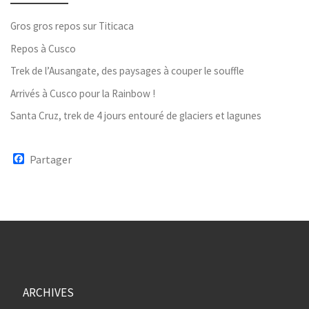
Gros gros repos sur Titicaca
Repos à Cusco
Trek de l’Ausangate, des paysages à couper le souffle
Arrivés à Cusco pour la Rainbow !
Santa Cruz, trek de 4 jours entouré de glaciers et lagunes
F
Partager
a
c
e
b
o
o
k
ARCHIVES