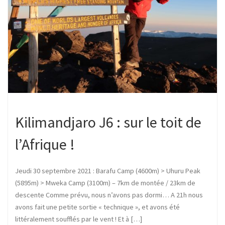
Kilimandjaro J6 : sur le toit de
l’Afrique !
Jeudi 30 septembre 2021 : Barafu Camp (4600m) > Uhuru Peak
(5895m) > Mweka Camp (3100m) – 7km de montée / 23km de
descente Comme prévu, nous n’avons pas dormi… A 21h nous
avons fait une petite sortie « technique », et avons été
littéralement soufflés par le vent ! Et à […]