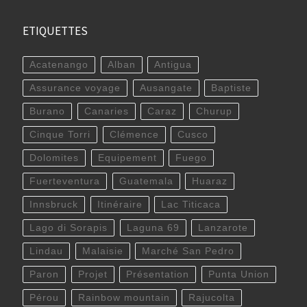
ETIQUETTES
Acatenango
Alban
Antigua
Assurance voyage
Ausangate
Baptiste
Burano
Canaries
Caraz
Churup
Cinque Torri
Clémence
Cusco
Dolomites
Equipement
Fuego
Fuerteventura
Guatemala
Huaraz
Innsbruck
Itinéraire
Lac Titicaca
Lago di Sorapis
Laguna 69
Lanzarote
Lindau
Malaisie
Marché San Pedro
Paron
Projet
Présentation
Punta Union
Pérou
Rainbow mountain
Rajucolta