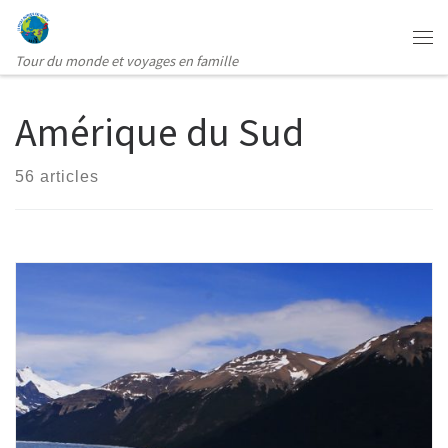
Passer au contenu
Me
Tour du monde et voyages en famille
Amérique du Sud
56 articles