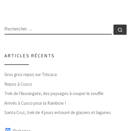
RECHERCHER
Rec
ARTICLES RÉCENTS
Gros gros repos sur Titicaca
Repos à Cusco
Trek de l’Ausangate, des paysages à couper le souffle
Arrivés à Cusco pour la Rainbow !
Santa Cruz, trek de 4 jours entouré de glaciers et lagunes
F
Partager