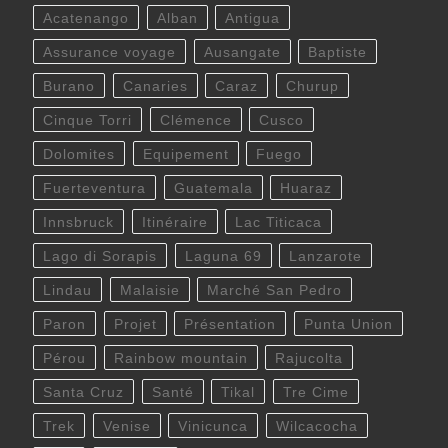
Acatenango
Alban
Antigua
Assurance voyage
Ausangate
Baptiste
Burano
Canaries
Caraz
Churup
Cinque Torri
Clémence
Cusco
Dolomites
Equipement
Fuego
Fuerteventura
Guatemala
Huaraz
Innsbruck
Itinéraire
Lac Titicaca
Lago di Sorapis
Laguna 69
Lanzarote
Lindau
Malaisie
Marché San Pedro
Paron
Projet
Présentation
Punta Union
Pérou
Rainbow mountain
Rajucolta
Santa Cruz
Santé
Tikal
Tre Cime
Trek
Venise
Vinicunca
Wilcacocha