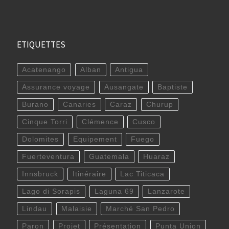
ETIQUETTES
Acatenango
Alban
Antigua
Assurance voyage
Ausangate
Baptiste
Burano
Canaries
Caraz
Churup
Cinque Torri
Clémence
Cusco
Dolomites
Equipement
Fuego
Fuerteventura
Guatemala
Huaraz
Innsbruck
Itinéraire
Lac Titicaca
Lago di Sorapis
Laguna 69
Lanzarote
Lindau
Malaisie
Marché San Pedro
Paron
Projet
Présentation
Punta Union