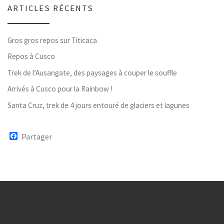
ARTICLES RÉCENTS
Gros gros repos sur Titicaca
Repos à Cusco
Trek de l’Ausangate, des paysages à couper le souffle
Arrivés à Cusco pour la Rainbow !
Santa Cruz, trek de 4 jours entouré de glaciers et lagunes
F
Partager
a
c
e
b
o
o
k