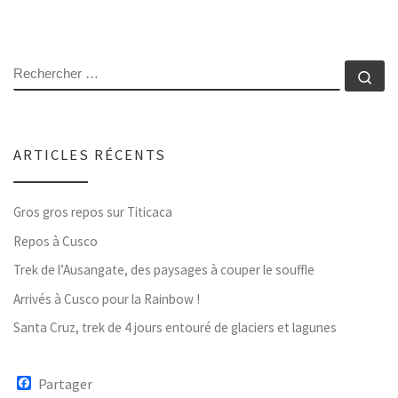
RECHERCHER
Rec
ARTICLES RÉCENTS
Gros gros repos sur Titicaca
Repos à Cusco
Trek de l’Ausangate, des paysages à couper le souffle
Arrivés à Cusco pour la Rainbow !
Santa Cruz, trek de 4 jours entouré de glaciers et lagunes
F
Partager
a