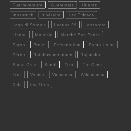
Fuerteventura
Guatemala
Huaraz
Innsbruck
Itinéraire
Lac Titicaca
Lago di Sorapis
Laguna 69
Lanzarote
Lindau
Malaisie
Marché San Pedro
Paron
Projet
Présentation
Punta Union
Pérou
Rainbow mountain
Rajucolta
Santa Cruz
Santé
Tikal
Tre Cime
Trek
Venise
Vinicunca
Wilcacocha
Xela
îles Uros