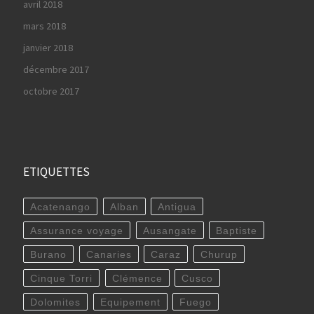
avril 2018
mars 2018
janvier 2018
décembre 2017
octobre 2017
ETIQUETTES
Acatenango
Alban
Antigua
Assurance voyage
Ausangate
Baptiste
Burano
Canaries
Caraz
Churup
Cinque Torri
Clémence
Cusco
Dolomites
Equipement
Fuego