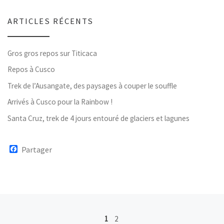
ARTICLES RÉCENTS
Gros gros repos sur Titicaca
Repos à Cusco
Trek de l’Ausangate, des paysages à couper le souffle
Arrivés à Cusco pour la Rainbow !
Santa Cruz, trek de 4 jours entouré de glaciers et lagunes
F
Partager
a
c
e
b
o
o
k
Navigation dans les articles
1
2