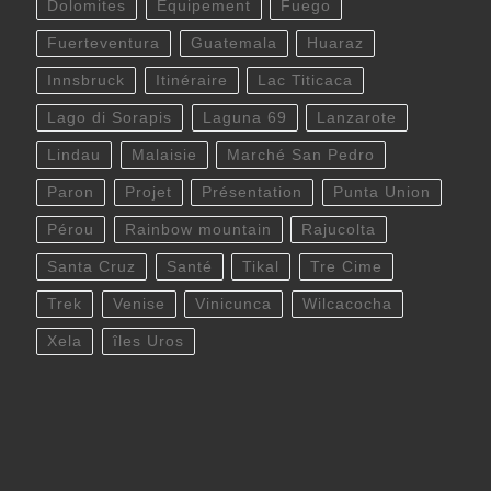
Dolomites
Equipement
Fuego
Fuerteventura
Guatemala
Huaraz
Innsbruck
Itinéraire
Lac Titicaca
Lago di Sorapis
Laguna 69
Lanzarote
Lindau
Malaisie
Marché San Pedro
Paron
Projet
Présentation
Punta Union
Pérou
Rainbow mountain
Rajucolta
Santa Cruz
Santé
Tikal
Tre Cime
Trek
Venise
Vinicunca
Wilcacocha
Xela
îles Uros