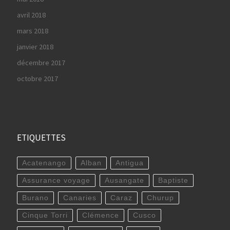
avril 2018
mars 2018
janvier 2018
décembre 2017
octobre 2017
ETIQUETTES
Acatenango
Alban
Antigua
Assurance voyage
Ausangate
Baptiste
Burano
Canaries
Caraz
Churup
Cinque Torri
Clémence
Cusco