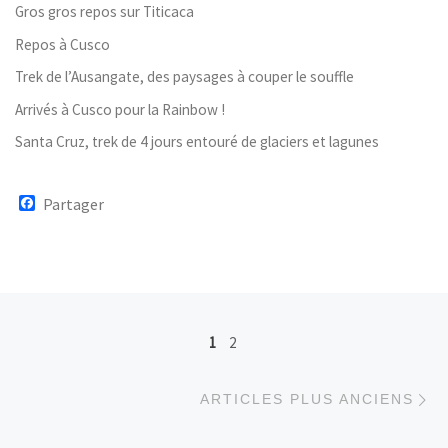
Gros gros repos sur Titicaca
Repos à Cusco
Trek de l’Ausangate, des paysages à couper le souffle
Arrivés à Cusco pour la Rainbow !
Santa Cruz, trek de 4 jours entouré de glaciers et lagunes
F
Partager
a
c
e
b
o
o
k
Navigation dans les articles
1
2
Ar
ARTICLES PLUS ANCIENS