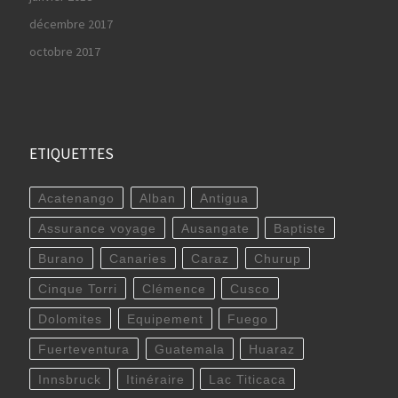
décembre 2017
octobre 2017
ETIQUETTES
Acatenango
Alban
Antigua
Assurance voyage
Ausangate
Baptiste
Burano
Canaries
Caraz
Churup
Cinque Torri
Clémence
Cusco
Dolomites
Equipement
Fuego
Fuerteventura
Guatemala
Huaraz
Innsbruck
Itinéraire
Lac Titicaca