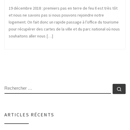
19 décembre 2018 : premiers pas en terre de feu Il est très tôt
et nous ne savons pas si nous pouvons rejoindre notre
logement. On fait donc un rapide passage à l’office du tourisme
pour récupérer des cartes de la ville et du parc national où nous
souhaitons aller nous […]
RECHERCHER
Rec
ARTICLES RÉCENTS