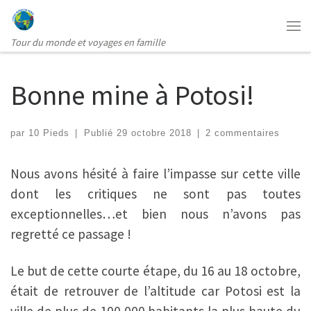
Passer au contenu
Me
Tour du monde et voyages en famille
Bonne mine à Potosi!
par
10 Pieds
|
Publié
29 octobre 2018
|
2 commentaires
Nous avons hésité à faire l’impasse sur cette ville
dont les critiques ne sont pas toutes
exceptionnelles…et bien nous n’avons pas
regretté ce passage !
Le but de cette courte étape, du 16 au 18 octobre,
était de retrouver de l’altitude car Potosi est la
ville de plus de 100 000 habitants la plus haute du