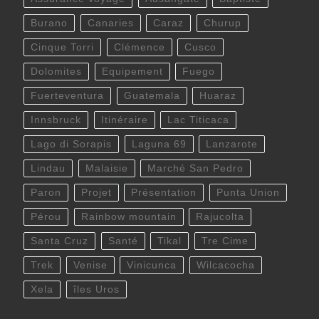
Burano
Canaries
Caraz
Churup
Cinque Torri
Clémence
Cusco
Dolomites
Equipement
Fuego
Fuerteventura
Guatemala
Huaraz
Innsbruck
Itinéraire
Lac Titicaca
Lago di Sorapis
Laguna 69
Lanzarote
Lindau
Malaisie
Marché San Pedro
Paron
Projet
Présentation
Punta Union
Pérou
Rainbow mountain
Rajucolta
Santa Cruz
Santé
Tikal
Tre Cime
Trek
Venise
Vinicunca
Wilcacocha
Xela
îles Uros