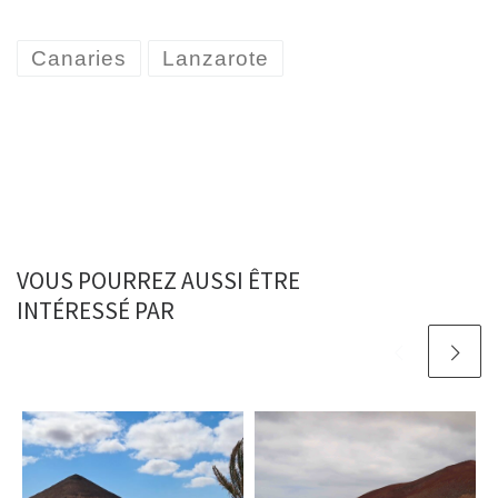
e
b
o
Canaries
Lanzarote
o
k
VOUS POURREZ AUSSI ÊTRE
INTÉRESSÉ PAR