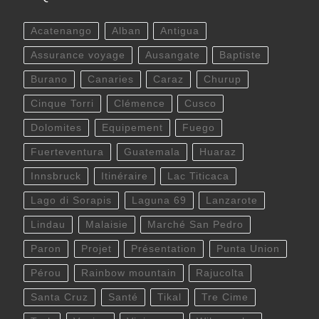
Acatenango
Alban
Antigua
Assurance voyage
Ausangate
Baptiste
Burano
Canaries
Caraz
Churup
Cinque Torri
Clémence
Cusco
Dolomites
Equipement
Fuego
Fuerteventura
Guatemala
Huaraz
Innsbruck
Itinéraire
Lac Titicaca
Lago di Sorapis
Laguna 69
Lanzarote
Lindau
Malaisie
Marché San Pedro
Paron
Projet
Présentation
Punta Union
Pérou
Rainbow mountain
Rajucolta
Santa Cruz
Santé
Tikal
Tre Cime