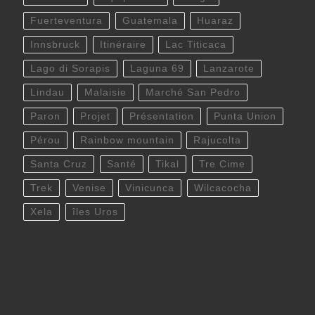
Fuerteventura
Guatemala
Huaraz
Innsbruck
Itinéraire
Lac Titicaca
Lago di Sorapis
Laguna 69
Lanzarote
Lindau
Malaisie
Marché San Pedro
Paron
Projet
Présentation
Punta Union
Pérou
Rainbow mountain
Rajucolta
Santa Cruz
Santé
Tikal
Tre Cime
Trek
Venise
Vinicunca
Wilcacocha
Xela
îles Uros