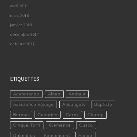
avril 2018
mars 2018
janvier 2018
décembre 2017
octobre 2017
ETIQUETTES
Acatenango
Alban
Antigua
Assurance voyage
Ausangate
Baptiste
Burano
Canaries
Caraz
Churup
Cinque Torri
Clémence
Cusco
Dolomites
Equipement
Fuego