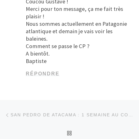
Coucou Gustave !
Merci pour ton message, ça me fait très
plaisir !
Nous sommes actuellement en Patagonie
atlantique et demain je vais voir les
baleines.
Comment se passe le CP ?
A bientôt.
Baptiste
RÉPONDRE
Parcourir les articles
Article précédent
SAN PEDRO DE ATACAMA : 1 SEMAINE AU COEUR DU DÉSERT LE PLUS ARIDE DU MONDE !
RETOUR À LA LISTE DE