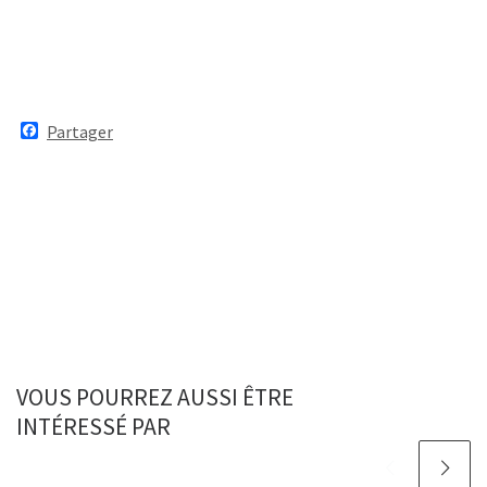
F
Partager
a
c
e
b
o
o
k
VOUS POURREZ AUSSI ÊTRE
INTÉRESSÉ PAR