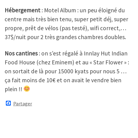
Hébergement
: Motel Album : un peu éloigné du
centre mais très bien tenu, super petit déj, super
propre, prêt de vélos (pas testé), wifi correct,…
37$/nuit pour 2 très grandes chambres doubles.
Nos cantines
: on s’est régalé à Innlay Hut Indian
Food House (chez Eminem) et au « Star Flower » :
on sortait de là pour 15000 kyats pour nous 5 …
ça fait moins de 10€ et on avait le vendre bien
plein !!
F
Partager
a
c
e
b
o
o
k