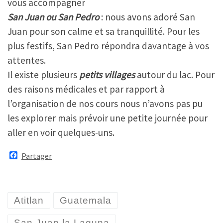
vous accompagner
San Juan ou San Pedro
: nous avons adoré San
Juan pour son calme et sa tranquillité. Pour les
plus festifs, San Pedro répondra davantage à vos
attentes.
Il existe plusieurs
petits villages
autour du lac. Pour
des raisons médicales et par rapport à
l’organisation de nos cours nous n’avons pas pu
les explorer mais prévoir une petite journée pour
aller en voir quelques-uns.
F
Partager
a
c
e
b
o
Atitlan
Guatemala
o
k
San Juan la Laguna