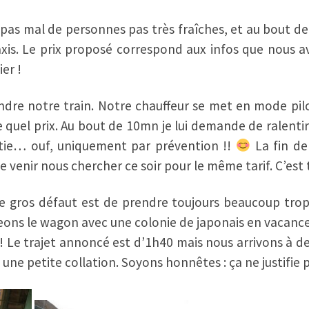
s pas mal de personnes pas très fraîches, et au bout de
is. Le prix proposé correspond aux infos que nous av
er !
dre notre train. Notre chauffeur se met en mode pil
te quel prix. Au bout de 10mn je lui demande de ralenti
ortie… ouf, uniquement par prévention !!
La fin de
e venir nous chercher ce soir pour le même tarif. C’est 
re gros défaut est de prendre toujours beaucoup trop
geons le wagon avec une colonie de japonais en vacan
! Le trajet annoncé est d’1h40 mais nous arrivons à d
ne petite collation. Soyons honnêtes : ça ne justifie pa