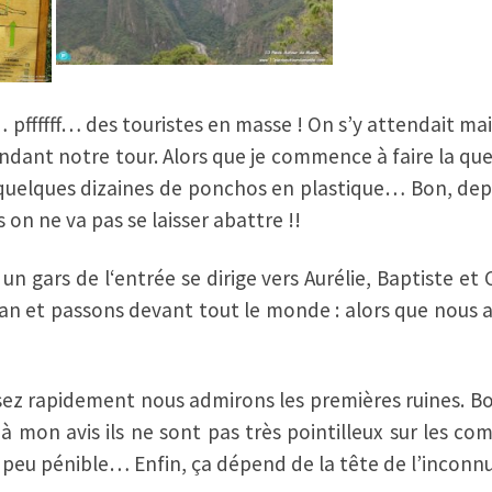
 pffffff… des touristes en masse ! On s’y attendait ma
dant notre tour. Alors que je commence à faire la qu
 quelques dizaines de ponchos en plastique… Bon, de
on ne va pas se laisser abattre !!
 gars de l‘entrée se dirige vers Aurélie, Baptiste et
lban et passons devant tout le monde : alors que nous 
sez rapidement nous admirons les premières ruines. Bon
à mon avis ils ne sont pas très pointilleux sur les 
n peu pénible… Enfin, ça dépend de la tête de l’inconn