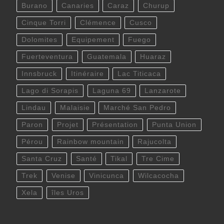
Burano
Canaries
Caraz
Churup
Cinque Torri
Clémence
Cusco
Dolomites
Equipement
Fuego
Fuerteventura
Guatemala
Huaraz
Innsbruck
Itinéraire
Lac Titicaca
Lago di Sorapis
Laguna 69
Lanzarote
Lindau
Malaisie
Marché San Pedro
Paron
Projet
Présentation
Punta Union
Pérou
Rainbow mountain
Rajucolta
Santa Cruz
Santé
Tikal
Tre Cime
Trek
Venise
Vinicunca
Wilcacocha
Xela
îles Uros