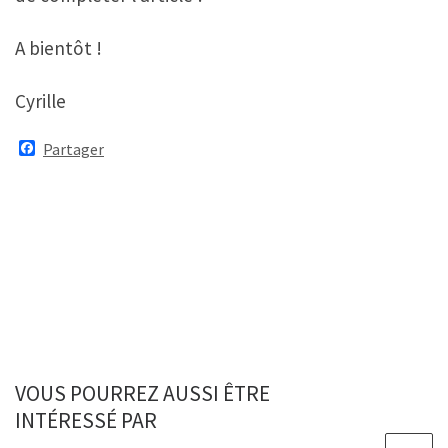
A bientôt !
Cyrille
F
Partager
a
c
e
b
o
o
k
VOUS POURREZ AUSSI ÊTRE
INTÉRESSÉ PAR