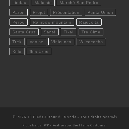
Lindau
Malaisie
Marché San Pedro
Paron
Projet
Présentation
Punta Union
Pérou
Rainbow mountain
Rajucolta
Santa Cruz
Santé
Tikal
Tre Cime
Trek
Venise
Vinicunca
Wilcacocha
Xela
îles Uros
© 2026
10 Pieds Autour du Monde
– Tous droits réservés
Propulsé par
WP
– Réalisé avec the
Thème Customizr