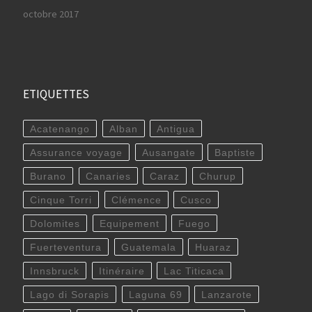
octobre 2017
ETIQUETTES
Acatenango
Alban
Antigua
Assurance voyage
Ausangate
Baptiste
Burano
Canaries
Caraz
Churup
Cinque Torri
Clémence
Cusco
Dolomites
Equipement
Fuego
Fuerteventura
Guatemala
Huaraz
Innsbruck
Itinéraire
Lac Titicaca
Lago di Sorapis
Laguna 69
Lanzarote