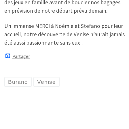
des jeux en famille avant de boucler nos bagages
en prévision de notre départ prévu demain.
Un immense MERCI à Noémie et Stefano pour leur
accueil, notre découverte de Venise n’aurait jamais
été aussi passionnante sans eux !
F
Partager
a
c
e
b
o
Burano
Venise
o
k