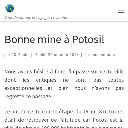
Passer au contenu
Me
Tour du monde et voyages en famille
Bonne mine à Potosi!
par
10 Pieds
|
Publié
29 octobre 2018
|
2 commentaires
Nous avons hésité à faire l’impasse sur cette ville
dont les critiques ne sont pas toutes
exceptionnelles…et bien nous n’avons pas
regretté ce passage !
Le but de cette courte étape, du 16 au 18 octobre,
était de retrouver de l’altitude car Potosi est la
ville de plus de 100 000 habitants la plus haute du