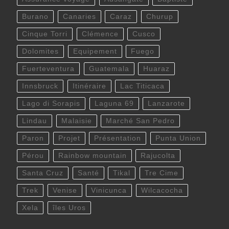
Burano
Canaries
Caraz
Churup
Cinque Torri
Clémence
Cusco
Dolomites
Equipement
Fuego
Fuerteventura
Guatemala
Huaraz
Innsbruck
Itinéraire
Lac Titicaca
Lago di Sorapis
Laguna 69
Lanzarote
Lindau
Malaisie
Marché San Pedro
Paron
Projet
Présentation
Punta Union
Pérou
Rainbow mountain
Rajucolta
Santa Cruz
Santé
Tikal
Tre Cime
Trek
Venise
Vinicunca
Wilcacocha
Xela
îles Uros