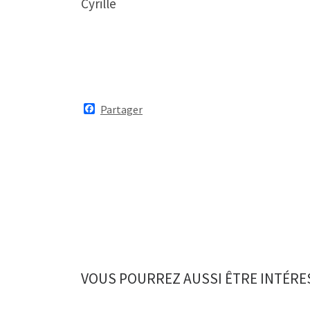
Cyrille
F
Partager
a
c
e
b
o
o
k
VOUS POURREZ AUSSI ÊTRE INTÉRE