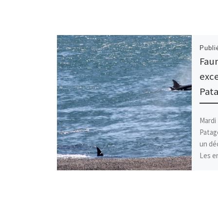
Publ
Fau
exce
Pata
Mardi 
Patago
un dé
Les e