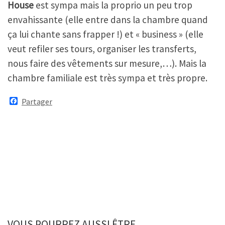
House
est sympa mais la proprio un peu trop
envahissante (elle entre dans la chambre quand
ça lui chante sans frapper !) et « business » (elle
veut refiler ses tours, organiser les transferts,
nous faire des vêtements sur mesure,…). Mais la
chambre familiale est très sympa et très propre.
F
Partager
a
c
e
b
o
o
k
VOUS POURREZ AUSSI ÊTRE