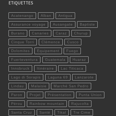
ETIQUETTES
Acatenango
Alban
Antigua
Assurance voyage
Ausangate
Baptiste
Burano
Canaries
Caraz
Churup
Cinque Torri
Clémence
Cusco
Dolomites
Equipement
Fuego
Fuerteventura
Guatemala
Huaraz
Innsbruck
Itinéraire
Lac Titicaca
Lago di Sorapis
Laguna 69
Lanzarote
Lindau
Malaisie
Marché San Pedro
Paron
Projet
Présentation
Punta Union
Pérou
Rainbow mountain
Rajucolta
Santa Cruz
Santé
Tikal
Tre Cime