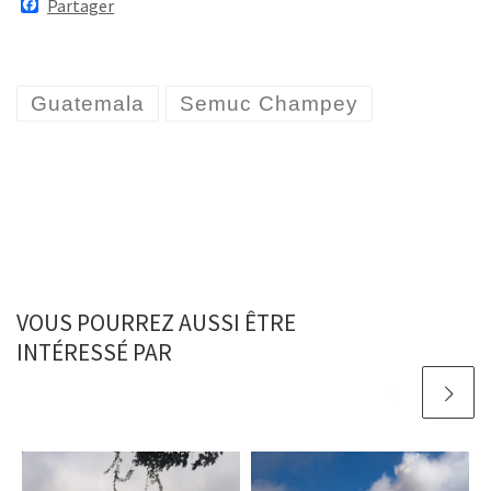
F
Partager
a
c
e
b
o
Guatemala
Semuc Champey
o
k
VOUS POURREZ AUSSI ÊTRE
INTÉRESSÉ PAR