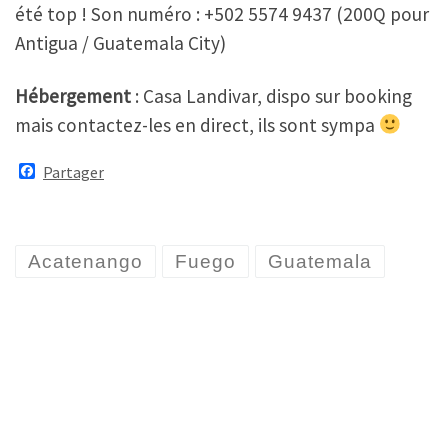
été top ! Son numéro : +502 5574 9437 (200Q pour
Antigua / Guatemala City)
Hébergement
: Casa Landivar, dispo sur booking
mais contactez-les en direct, ils sont sympa
F
Partager
a
c
e
b
o
Acatenango
Fuego
Guatemala
o
k