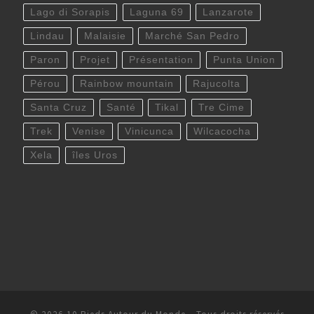
Lago di Sorapis
Laguna 69
Lanzarote
Lindau
Malaisie
Marché San Pedro
Paron
Projet
Présentation
Punta Union
Pérou
Rainbow mountain
Rajucolta
Santa Cruz
Santé
Tikal
Tre Cime
Trek
Venise
Vinicunca
Wilcacocha
Xela
îles Uros