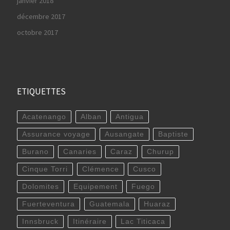
janvier 2018
décembre 2017
octobre 2017
ETIQUETTES
Acatenango
Alban
Antigua
Assurance voyage
Ausangate
Baptiste
Burano
Canaries
Caraz
Churup
Cinque Torri
Clémence
Cusco
Dolomites
Equipement
Fuego
Fuerteventura
Guatemala
Huaraz
Innsbruck
Itinéraire
Lac Titicaca